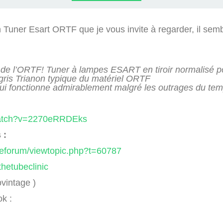
PHONES
SS 1993
S
un Tuner Esart ORTF que je vous invite à regarder, il sem
s de l’ORTF! Tuner à lampes ESART en tiroir normalisé p
gris Trianon typique du matériel ORTF
qui fonctionne admirablement malgré les outrages du tem
watch?v=2270eRRDEks
 :
/leforum/viewtopic.php?t=60787
hetubeclinic
ovintage )
k :