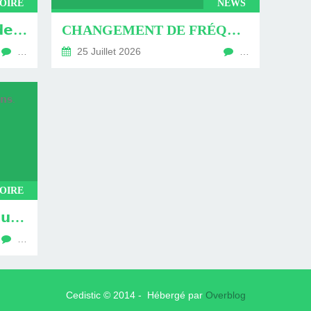
OIRE
NEWS
𝗔𝗟𝗟𝗘𝗠𝗔𝗚𝗡𝗘 : 𝘃𝗶𝘀𝗶𝘁𝗲 𝗱𝗲 𝗹'𝗲́𝗺𝗲𝘁𝘁𝗲𝘂𝗿 𝗱’𝗘𝘂𝗿𝗼𝗽𝗲 𝟭
CHANGEMENT DE FRÉQUENCES EN FM
…
25 Juillet 2026
…
TOIRE
𝗕𝗘𝗟𝗚𝗜𝗤𝗨𝗘 : 𝗽𝗿𝗲́𝗰𝘂𝗿𝘀𝗲𝘂𝗿 𝗱𝗲 𝗹𝗮 𝗰𝗮̂𝗯𝗹𝗼𝗱𝗶𝗳𝗳𝘂𝘀𝗶𝗼𝗻, 𝗰'𝗲́𝘁𝗮𝗶𝘁 𝗶𝗹 𝘆 𝗮 𝟲𝟱 𝗮𝗻𝘀.
…
Cedistic © 2014 - Hébergé par
Overblog