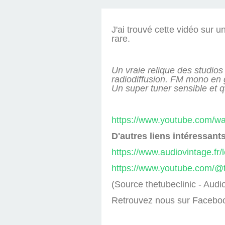
DES MAGNÉTO
ANTENNES ALLI
D'ALLOUI
J'ai trouvé cette vidéo sur 
rare.
Un vraie relique des studio
radiodiffusion. FM mono en 
Un super tuner sensible et 
https://www.youtube.com/
D'autres liens intéressants
https://www.audiovintage.fr
https://www.youtube.com/@t
(Source thetubeclinic - Audi
Retrouvez nous sur Faceboo