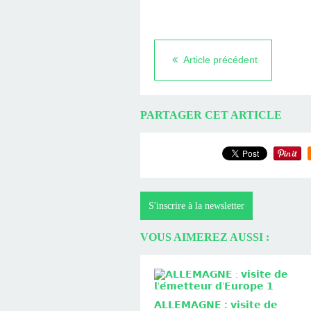
Article précédent
PARTAGER CET ARTICLE
S'inscrire à la newsletter
VOUS AIMEREZ AUSSI :
𝗔𝗟𝗟𝗘𝗠𝗔𝗚𝗡𝗘 : 𝘃𝗶𝘀𝗶𝘁𝗲 𝗱𝗲