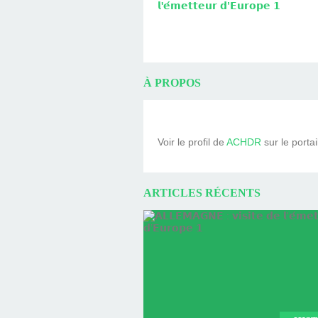
𝗹'𝗲́𝗺𝗲𝘁𝘁𝗲𝘂𝗿 𝗱’𝗘𝘂𝗿𝗼𝗽𝗲 𝟭
À PROPOS
Voir le profil de
ACHDR
sur le porta
ARTICLES RÉCENTS