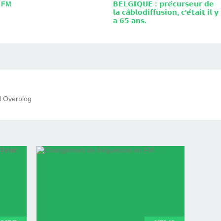
FM
𝗕𝗘𝗟𝗚𝗜𝗤𝗨𝗘 : 𝗽𝗿𝗲́𝗰𝘂𝗿𝘀𝗲𝘂𝗿 𝗱𝗲
𝗹𝗮 𝗰𝗮̂𝗯𝗹𝗼𝗱𝗶𝗳𝗳𝘂𝘀𝗶𝗼𝗻, 𝗰'𝗲́𝘁𝗮𝗶𝘁 𝗶𝗹 𝘆
𝗮 𝟲𝟱 𝗮𝗻𝘀.
il Overblog