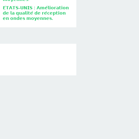
𝗘́𝗧𝗔𝗧𝗦-𝗨𝗡𝗜𝗦 : 𝗔𝗺𝗲́𝗹𝗶𝗼𝗿𝗮𝘁𝗶𝗼𝗻
𝗱𝗲 𝗹𝗮 𝗾𝘂𝗮𝗹𝗶𝘁𝗲́ 𝗱𝗲 𝗿𝗲́𝗰𝗲𝗽𝘁𝗶𝗼𝗻
𝗲𝗻 𝗼𝗻𝗱𝗲𝘀 𝗺𝗼𝘆𝗲𝗻𝗻𝗲𝘀.