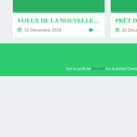
DES MAGNÉTO
ANTENNES ALLI
D'ALLOUI
VOEUX DE LA NOUVELLE ANNÉE
31 Décembre 2018
…
20 Déc
Voir le profil de
ACHDR
sur le portail Over