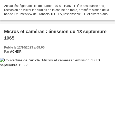
Actualités régionales Ile de France - 07.01.1986 FIP fête ses quinze ans,
l'occasion de visiter les studios de la chaîne de radio, première station de la
bande FM. Interview de François JOUFFA, responsable FIP, et divers plans
des jeunes "fipettes". https://www.ina.fr/ina-eclaire-
actu/video/pac00025649/radio-les-15-ans-de-fip-paris-et-la-concurrence...
Micros et caméras : émission du 18 septembre
1965
Publié le 12/10/2023 à 08:00
Par
ACHDR