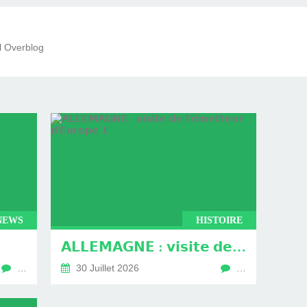
il Overblog
NEWS
HISTOIRE
𝗔𝗟𝗟𝗘𝗠𝗔𝗚𝗡𝗘 : 𝘃𝗶𝘀𝗶𝘁𝗲 𝗱𝗲 𝗹'𝗲́𝗺𝗲𝘁𝘁𝗲𝘂𝗿 𝗱’𝗘𝘂𝗿𝗼𝗽𝗲 𝟭
…
30 Juillet 2026
…