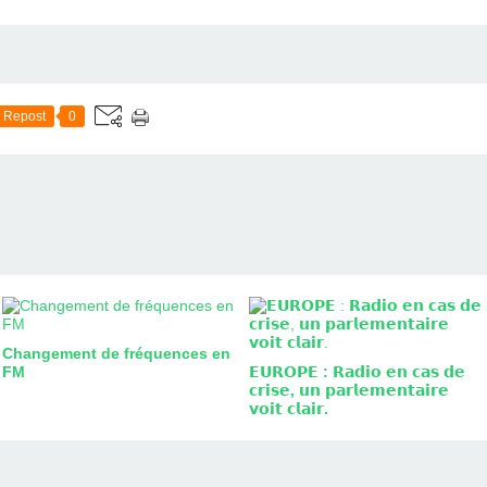
Repost
0
Changement de fréquences en
FM
𝗘𝗨𝗥𝗢𝗣𝗘 : 𝗥𝗮𝗱𝗶𝗼 𝗲𝗻 𝗰𝗮𝘀 𝗱𝗲
𝗰𝗿𝗶𝘀𝗲, 𝘂𝗻 𝗽𝗮𝗿𝗹𝗲𝗺𝗲𝗻𝘁𝗮𝗶𝗿𝗲
𝘃𝗼𝗶𝘁 𝗰𝗹𝗮𝗶𝗿.