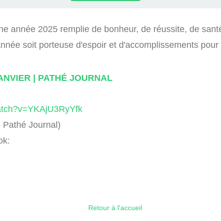
PHONES
SS 1993
S
 année 2025 remplie de bonheur, de réussite, de santé 
nnée soit porteuse d'espoir et d'accomplissements pour
JANVIER | PATHÉ JOURNAL
watch?v=YKAjU3RyYfk
Pathé Journal)
ok:
Retour à l'accueil