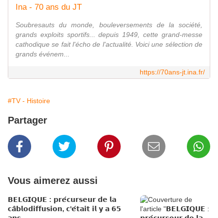
Ina - 70 ans du JT
Soubresauts du monde, bouleversements de la société,
grands exploits sportifs... depuis 1949, cette grand-messe
cathodique se fait l'écho de l'actualité. Voici une sélection de
grands événem...
https://70ans-jt.ina.fr/
#TV - Histoire
Partager
Vous aimerez aussi
𝗕𝗘𝗟𝗚𝗜𝗤𝗨𝗘 : 𝗽𝗿𝗲́𝗰𝘂𝗿𝘀𝗲𝘂𝗿 𝗱𝗲 𝗹𝗮
𝗰𝗮̂𝗯𝗹𝗼𝗱𝗶𝗳𝗳𝘂𝘀𝗶𝗼𝗻, 𝗰'𝗲́𝘁𝗮𝗶𝘁 𝗶𝗹 𝘆 𝗮 𝟲𝟱