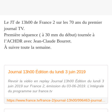
Le JT de 13h00 de France 2 sur les 70 ans du premier
journal TV.
Première séquence ( à 30 mm du début) tournée à
l’ACHDR avec Jean-Claude Bourret.
À suivre toute la semaine.
Journal 13h00 Édition du lundi 3 juin 2019
Revoir la vidéo en replay Journal 13h00 Édition du lundi 3
juin 2019 sur France 2, émission du 03-06-2019. L'intégrale
du programme sur france.tv
https://www.france.tv/france-2/journal-13h00/996463-journal-13h00.html?fbclid=IwAR2pQSq_hcIyMgd4VMPdN1_WnhkIydBkW6S8C3sV474WzQZARWSkpptXUwI