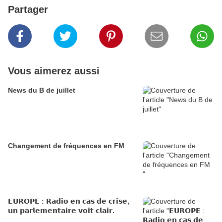
Partager
Vous aimerez aussi
News du B de juillet
Changement de fréquences en FM
𝗘𝗨𝗥𝗢𝗣𝗘 : 𝗥𝗮𝗱𝗶𝗼 𝗲𝗻 𝗰𝗮𝘀 𝗱𝗲 𝗰𝗿𝗶𝘀𝗲,
𝘂𝗻 𝗽𝗮𝗿𝗹𝗲𝗺𝗲𝗻𝘁𝗮𝗶𝗿𝗲 𝘃𝗼𝗶𝘁 𝗰𝗹𝗮𝗶𝗿.