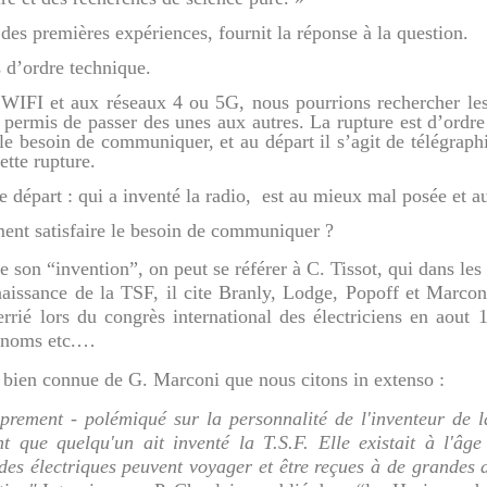
des premières expériences, fournit la réponse à la question.
s d’ordre technique.
IFI et aux réseaux 4 ou 5G, nous pourrions rechercher les i
 permis de passer des unes aux autres. La rupture est d’ordre 
 le besoin de communiquer, et au départ il s’agit de télégraphi
ette rupture.
e départ : qui a inventé la radio, est au mieux mal posée et a
ment satisfaire le besoin de communiquer ?
 de son “invention”, on peut se référer à C. Tissot, qui dans le
 naissance de la TSF, il cite Branly, Lodge, Popoff et Marcon
errié lors du congrès international des électriciens en aou
s noms etc.…
se bien connue de G. Marconi que nous citons in extenso :
prement - polémiqué sur la personnalité de l'inventeur de 
t que quelqu'un ait inventé la T.S.F. Elle existait à l'âge
ndes électriques peuvent voyager et être reçues à de grandes d