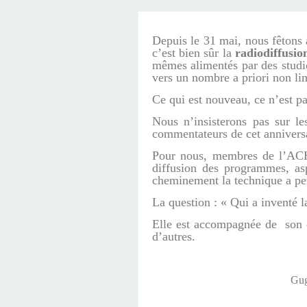
DES MAGNÉTO
ANTENNES ALLI
D'ALLOUI
Depuis le 31 mai, nous fêtons 
c’est bien sûr la
radiodiffusio
mêmes alimentés par des studio
vers un nombre a priori non lim
Ce qui est nouveau, ce n’est pa
Nous n’insisterons pas sur l
commentateurs de cet anniversa
Pour nous, membres de l’ACHD
diffusion des programmes, as
cheminement la technique a pe
La question : « Qui a inventé la
Elle est accompagnée de son c
d’autres.
Gug