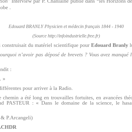
tion"
Interview par P. Chanlaine publié dans “les Horizons d
obe .
Edouard BRANLY Physicien et médecin français 1844 - 1940
(Source http://infoindustrielle.free.fr)
 construisait du matériel scientifique pour
Edouard Branly
l
pourquoi n’avoir pas déposé de brevets ? Vous avez manqué l
ndit :
. »
fférentes pour arriver à la Radio.
le chemin a été long en trouvailles fortuites, en avancées th
nd PASTEUR : « Dans le domaine de la science, le hasard
& P.Arcangeli)
: ACHDR