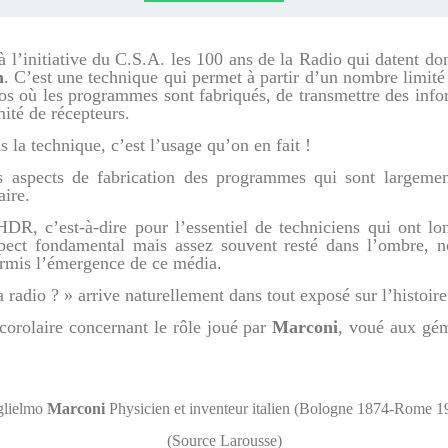
PHONES
SS 1993
S
à l’initiative du C.S.A. les 100 ans de la Radio qui datent d
n
. C’est une technique qui permet à partir d’un nombre limité
s où les programmes sont fabriqués, de transmettre des info
ité de récepteurs.
s la technique, c’est l’usage qu’on en fait !
es aspects de fabrication des programmes qui sont largeme
ire.
R, c’est-à-dire pour l’essentiel de techniciens qui ont lo
pect fondamental mais assez souvent resté dans l’ombre, n
rmis l’émergence de ce média.
 radio ? » arrive naturellement dans tout exposé sur l’histoire
orolaire concernant le rôle joué par
Marconi
, voué aux gém
lielmo
Marconi
Physicien et inventeur italien (Bologne 1874-Rome 1
(Source Larousse)