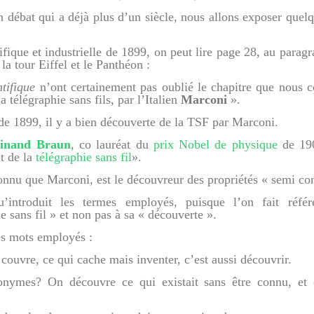
n débat qui a déjà plus d’un siècle, nous allons exposer que
fique et industrielle de 1899, on peut lire page 28, au paragr
la tour Eiffel et le Panthéon :
ntifique
n’ont certainement pas oublié le chapitre que nous c
 télégraphie sans fils, par l’Italien
Marconi
».
e 1899, il y a bien découverte de la TSF par Marconi.
dinand Braun
, co lauréat du
prix Nobel de physique
de 190
t de la
télégraphie sans fil
».
nu que Marconi, est le découvreur des propriétés « semi con
u’introduit les termes employés, puisque l’on fait réfé
 sans fil » et non pas à sa « découverte ».
es mots employés :
 couvre, ce qui cache mais inventer, c’est aussi découvrir.
onymes? On découvre ce qui existait sans être connu, et