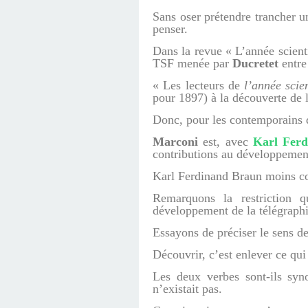
Sans oser prétendre trancher u
penser.
Dans la revue « L’année scienti
TSF menée par
Ducretet
entre 
« Les lecteurs de
l’année scie
pour 1897) à la découverte de la
Donc, pour les contemporains d
Marconi
est, avec
Karl Fer
contributions au développemen
Karl Ferdinand Braun moins con
Remarquons la restriction q
développement de la télégraphie
Essayons de préciser le sens d
Découvrir, c’est enlever ce qui
Les deux verbes sont-ils syn
n’existait pas.