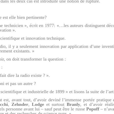
 dans les deux cas est introduite une notion de rupture.
 est elle bien pertinente?
me technicien », écrit en 1977: «…les auteurs distinguent déco
vation ».
scientifique et innovation technique.
adio, il y a seulement innovation par application d’une invent
rement existants. »
ir, on doit transformer la question :
 :
ait dire la radio existe ? ».
ni et pas un autre ?
ientifique et industrielle de 1899 » et lisons la suite de l’arti
t est, avant tout, d’avoir deviné l’immense portée pratique 
cchi
,
Zehnder
,
Lodge
et surtout
Branly
, et d’avoir réali
ls personne avant lui – sauf peut être le russe
Popoff
– n’ava
re et des recherches de science pure. »