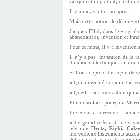
Ce qui est important, c’est que
Il y a un avant et un après.
Mais cette notion de découverte
Jacques Ellul, dans le « systè
abandonnée), invention et inno
Pour certains, il y a invention 
Il n’y a pas invention de la r
d’éléments techniques antérieu
Si l’on adopte cette façon de vo
« Qui a inventé la radio ? », en
« Quelle est l’innovation qui a f
Et en corolaire pourquoi Marco
Revenons à la revue « L’année sc
« Le grand mérite de ce savan
tels que
Hertz
,
Righi
,
Calze
merveilleux instruments auxque
dehors des travaux de laboratoi