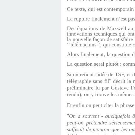
Ce texte, qui est contemporain 
La rupture finalement n’est pa
Des équations de Maxwell au W
innovations techniques qui ont
la nouvelle façon de satisfaire
‘’télémachins‘’, qui constitue c
Alors finalement, la question d
La question serai plutôt : com
Si on retient l'idée de TSF, et
télégraphie sans fil" décrit la
préliminaire lu par Gustave F
rendu), on y trouve les même
Et enfin on peut citer la phra
"
On a souvent - quelquefois â
peut-on prétendre sérieusemen
suffisait de montrer que les o