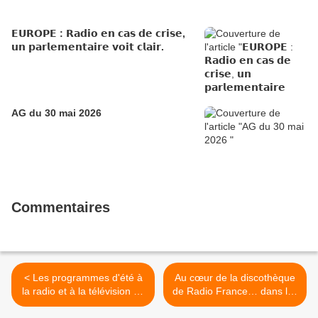
𝗘𝗨𝗥𝗢𝗣𝗘 : 𝗥𝗮𝗱𝗶𝗼 𝗲𝗻 𝗰𝗮𝘀 𝗱𝗲 𝗰𝗿𝗶𝘀𝗲,
𝘂𝗻 𝗽𝗮𝗿𝗹𝗲𝗺𝗲𝗻𝘁𝗮𝗶𝗿𝗲 𝘃𝗼𝗶𝘁 𝗰𝗹𝗮𝗶𝗿.
AG du 30 mai 2026
Commentaires
< Les programmes d'été à
Au cœur de la discothèque
la radio et à la télévision en
de Radio France… dans les
1969
années 60 >