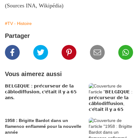
(Sources INA, Wikipédia
)
#TV - Histoire
Partager
Vous aimerez aussi
𝗕𝗘𝗟𝗚𝗜𝗤𝗨𝗘 : 𝗽𝗿𝗲́𝗰𝘂𝗿𝘀𝗲𝘂𝗿 𝗱𝗲 𝗹𝗮
𝗰𝗮̂𝗯𝗹𝗼𝗱𝗶𝗳𝗳𝘂𝘀𝗶𝗼𝗻, 𝗰'𝗲́𝘁𝗮𝗶𝘁 𝗶𝗹 𝘆 𝗮 𝟲𝟱
𝗮𝗻𝘀.
1958 : Brigitte Bardot dans un
flamenco enflammé pour la nouvelle
année