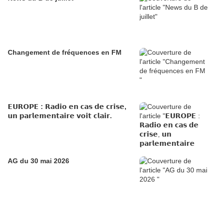
Changement de fréquences en FM
𝗘𝗨𝗥𝗢𝗣𝗘 : 𝗥𝗮𝗱𝗶𝗼 𝗲𝗻 𝗰𝗮𝘀 𝗱𝗲 𝗰𝗿𝗶𝘀𝗲,
𝘂𝗻 𝗽𝗮𝗿𝗹𝗲𝗺𝗲𝗻𝘁𝗮𝗶𝗿𝗲 𝘃𝗼𝗶𝘁 𝗰𝗹𝗮𝗶𝗿.
AG du 30 mai 2026