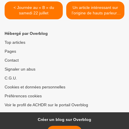
< Journée au « B » du
Un article intéressant sur
samedi 22 juillet
l’origine de hauts parleurs
avec une impédance de
2.5ohms >
Hébergé par Overblog
Top articles
Pages
Contact
Signaler un abus
C.G.U.
Cookies et données personnelles
Préférences cookies
Voir le profil de ACHDR sur le portail Overblog
Créer un blog sur Overblog