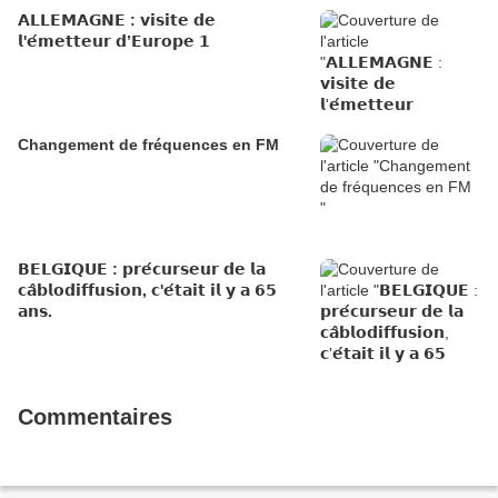
𝗔𝗟𝗟𝗘𝗠𝗔𝗚𝗡𝗘 : 𝘃𝗶𝘀𝗶𝘁𝗲 𝗱𝗲
𝗹'𝗲́𝗺𝗲𝘁𝘁𝗲𝘂𝗿 𝗱’𝗘𝘂𝗿𝗼𝗽𝗲 𝟭
Changement de fréquences en FM
𝗕𝗘𝗟𝗚𝗜𝗤𝗨𝗘 : 𝗽𝗿𝗲́𝗰𝘂𝗿𝘀𝗲𝘂𝗿 𝗱𝗲 𝗹𝗮
𝗰𝗮̂𝗯𝗹𝗼𝗱𝗶𝗳𝗳𝘂𝘀𝗶𝗼𝗻, 𝗰'𝗲́𝘁𝗮𝗶𝘁 𝗶𝗹 𝘆 𝗮 𝟲𝟱
𝗮𝗻𝘀.
Commentaires