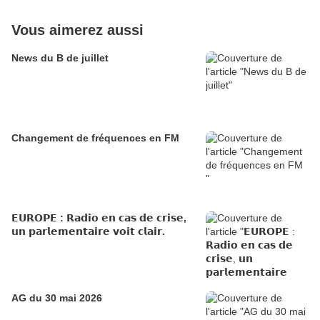
Vous aimerez aussi
News du B de juillet
Changement de fréquences en FM
𝗘𝗨𝗥𝗢𝗣𝗘 : 𝗥𝗮𝗱𝗶𝗼 𝗲𝗻 𝗰𝗮𝘀 𝗱𝗲 𝗰𝗿𝗶𝘀𝗲,
𝘂𝗻 𝗽𝗮𝗿𝗹𝗲𝗺𝗲𝗻𝘁𝗮𝗶𝗿𝗲 𝘃𝗼𝗶𝘁 𝗰𝗹𝗮𝗶𝗿.
AG du 30 mai 2026